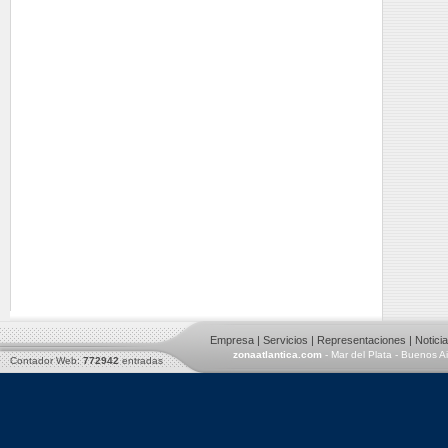
Empresa
|
Servicios
|
Representaciones
|
Notici
zonaatlantica.com
- Mar del Plata - Buenos A
Contador Web:
772942
entradas