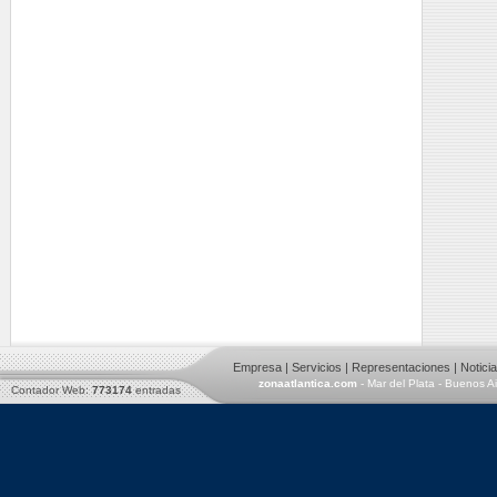
Empresa
|
Servicios
|
Representaciones
|
Notici
zonaatlantica.com
- Mar del Plata - Buenos A
Contador Web:
773174
entradas