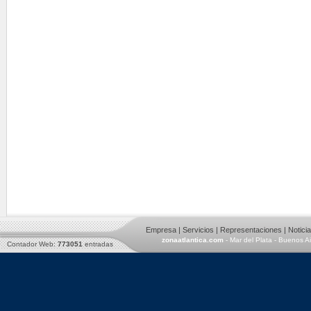
Empresa
|
Servicios
|
Representaciones
|
Notici
zonaatlantica.com
- Mar del Plata - Buenos A
Contador Web:
773051
entradas